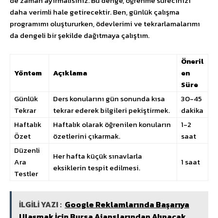
de zaman ayırmalısınız. Bu denge, öğrenme sürecinizi
daha verimli hale getirecektir. Ben, günlük çalışma
programımı oluştururken, ödevlerimi ve tekrarlamalarımı
da dengeli bir şekilde dağıtmaya çalıştım.
Öneril
Yöntem
Açıklama
en
Süre
Günlük
Ders konularını gün sonunda kısa
30-45
Tekrar
tekrar ederek bilgileri pekiştirmek.
dakika
Haftalık
Haftalık olarak öğrenilen konuların
1-2
Özet
özetlerini çıkarmak.
saat
Düzenli
Her hafta küçük sınavlarla
Ara
1 saat
eksiklerin tespit edilmesi.
Testler
İLGİLİ YAZI :
Google Reklamlarında Başarıya
Ulaşmak İçin Bursa Ajanslarından Alınacak