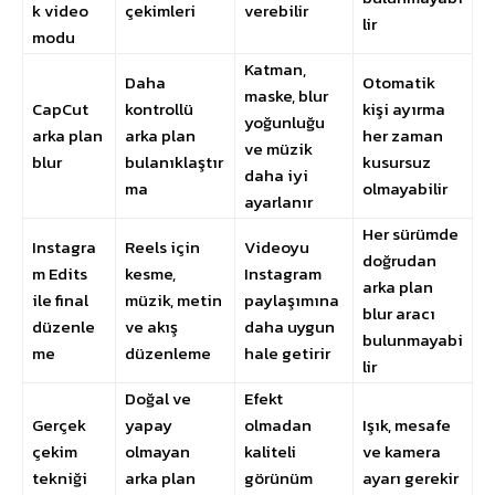
k video
çekimleri
verebilir
lir
modu
Katman,
Daha
Otomatik
maske, blur
CapCut
kontrollü
kişi ayırma
yoğunluğu
arka plan
arka plan
her zaman
ve müzik
blur
bulanıklaştır
kusursuz
daha iyi
ma
olmayabilir
ayarlanır
Her sürümde
Instagra
Reels için
Videoyu
doğrudan
m Edits
kesme,
Instagram
arka plan
ile final
müzik, metin
paylaşımına
blur aracı
düzenle
ve akış
daha uygun
bulunmayabi
me
düzenleme
hale getirir
lir
Doğal ve
Efekt
Gerçek
yapay
olmadan
Işık, mesafe
çekim
olmayan
kaliteli
ve kamera
tekniği
arka plan
görünüm
ayarı gerekir