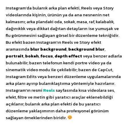
Instagram’da bulanık arka plan efekti, Reels veya Story
videolarında kişinin, ürünün ya da ana nesnenin net
kalmasını; arka plandaki oda, sokak, masa, raf, kalabalık,
dağınıklık veya dikkat dağıtan detayların ise yumuşak ve
flu görünmesini sağlayan görsel bir düzenleme tekniğidir.
Bu efekt bazen Instagram’ın Reels ve Story efekt
aramasında
blur background
,
background blur
,
portrait
,
bokeh
,
focus
,
depth effect
veya benzer adlarla
bulunabilir; bazen telefonun kendi portre video ya da
sinematik video modu ile çekilebilir; bazen de CapCut,
Instagram Edits veya benzeri düzenleme uygulamalarında
arka planı ayırıp bulanıklaştırma yöntemiyle hazırlanır.
Instagram’ın resmi
Reels
sayfasında kısa videolara ses,
efekt, filtre ve metin gibi yaratıcı araçlar eklenebildiği
açıklanır; bulanık arka plan efekti de bu yaratıcı
düzenleme yaklaşımının daha profesyonel görünüm
sağlayan örneklerinden biridir.