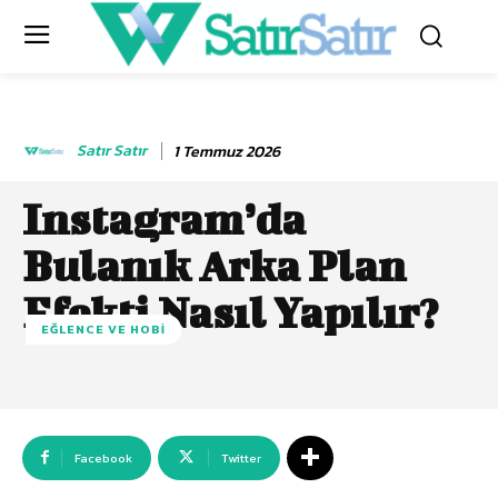
Satır Satır
1 Temmuz 2026
Instagram’da
Bulanık Arka Plan
Efekti Nasıl Yapılır?
EĞLENCE VE HOBI
Facebook
Twitter