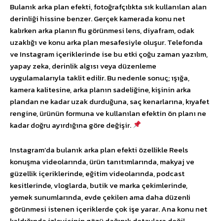
Bulanık arka plan efekti, fotoğrafçılıkta sık kullanılan alan
derinliği hissine benzer. Gerçek kamerada konu net
kalırken arka planın flu görünmesi lens, diyafram, odak
uzaklığı ve konu arka plan mesafesiyle oluşur. Telefonda
ve Instagram içeriklerinde ise bu etki çoğu zaman yazılım,
yapay zeka, derinlik algısı veya düzenleme
uygulamalarıyla taklit edilir. Bu nedenle sonuç; ışığa,
kamera kalitesine, arka planın sadeliğine, kişinin arka
plandan ne kadar uzak durduğuna, saç kenarlarına, kıyafet
rengine, ürünün formuna ve kullanılan efektin ön planı ne
kadar doğru ayırdığına göre değişir.
Instagram’da bulanık arka plan efekti özellikle Reels
konuşma videolarında, ürün tanıtımlarında, makyaj ve
güzellik içeriklerinde, eğitim videolarında, podcast
kesitlerinde, vloglarda, butik ve marka çekimlerinde,
yemek sunumlarında, evde çekilen ama daha düzenli
görünmesi istenen içeriklerde çok işe yarar. Ana konu net
kaldığında izleyicinin gözü dağınık detaylara değil,