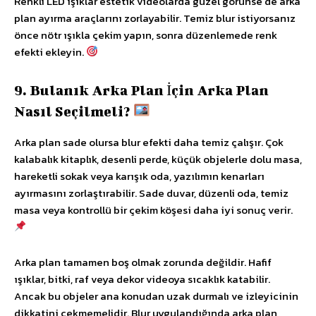
Renkli LED ışıklar estetik videolarda güzel görünse de arka
plan ayırma araçlarını zorlayabilir. Temiz blur istiyorsanız
önce nötr ışıkla çekim yapın, sonra düzenlemede renk
efekti ekleyin.
9. Bulanık Arka Plan İçin Arka Plan
Nasıl Seçilmeli?
Arka plan sade olursa blur efekti daha temiz çalışır. Çok
kalabalık kitaplık, desenli perde, küçük objelerle dolu masa,
hareketli sokak veya karışık oda, yazılımın kenarları
ayırmasını zorlaştırabilir. Sade duvar, düzenli oda, temiz
masa veya kontrollü bir çekim köşesi daha iyi sonuç verir.
Arka plan tamamen boş olmak zorunda değildir. Hafif
ışıklar, bitki, raf veya dekor videoya sıcaklık katabilir.
Ancak bu objeler ana konudan uzak durmalı ve izleyicinin
dikkatini çekmemelidir. Blur uygulandığında arka plan