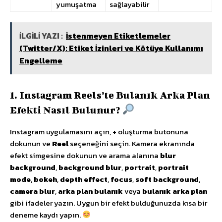
yumuşatma
sağlayabilir
İLGİLİ YAZI :
İstenmeyen Etiketlemeler
(Twitter/X): Etiket İzinleri ve Kötüye Kullanımı
Engelleme
1. Instagram Reels’te Bulanık Arka Plan
Efekti Nasıl Bulunur?
Instagram uygulamasını açın,
+
oluşturma butonuna
dokunun ve
Reel
seçeneğini seçin. Kamera ekranında
efekt simgesine dokunun ve arama alanına
blur
background
,
background blur
,
portrait
,
portrait
mode
,
bokeh
,
depth effect
,
focus
,
soft background
,
camera blur
,
arka plan bulanık
veya
bulanık arka plan
gibi ifadeler yazın. Uygun bir efekt bulduğunuzda kısa bir
deneme kaydı yapın.