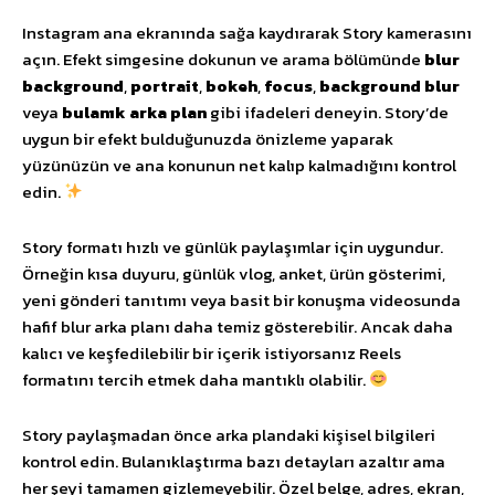
Instagram ana ekranında sağa kaydırarak Story kamerasını
açın. Efekt simgesine dokunun ve arama bölümünde
blur
background
,
portrait
,
bokeh
,
focus
,
background blur
veya
bulanık arka plan
gibi ifadeleri deneyin. Story’de
uygun bir efekt bulduğunuzda önizleme yaparak
yüzünüzün ve ana konunun net kalıp kalmadığını kontrol
edin.
Story formatı hızlı ve günlük paylaşımlar için uygundur.
Örneğin kısa duyuru, günlük vlog, anket, ürün gösterimi,
yeni gönderi tanıtımı veya basit bir konuşma videosunda
hafif blur arka planı daha temiz gösterebilir. Ancak daha
kalıcı ve keşfedilebilir bir içerik istiyorsanız Reels
formatını tercih etmek daha mantıklı olabilir.
Story paylaşmadan önce arka plandaki kişisel bilgileri
kontrol edin. Bulanıklaştırma bazı detayları azaltır ama
her şeyi tamamen gizlemeyebilir. Özel belge, adres, ekran,