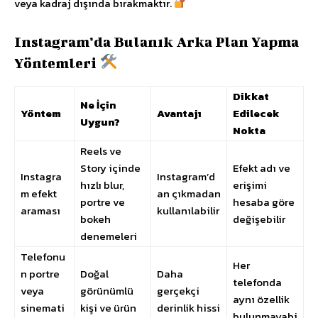
veya kadraj dışında bırakmaktır.
Instagram’da Bulanık Arka Plan Yapma
Yöntemleri
Dikkat
Ne İçin
Yöntem
Avantajı
Edilecek
Uygun?
Nokta
Reels ve
Story içinde
Efekt adı ve
Instagra
Instagram’d
hızlı blur,
erişimi
m efekt
an çıkmadan
portre ve
hesaba göre
araması
kullanılabilir
bokeh
değişebilir
denemeleri
Telefonu
Her
n portre
Doğal
Daha
telefonda
veya
görünümlü
gerçekçi
aynı özellik
sinemati
kişi ve ürün
derinlik hissi
bulunmayabi