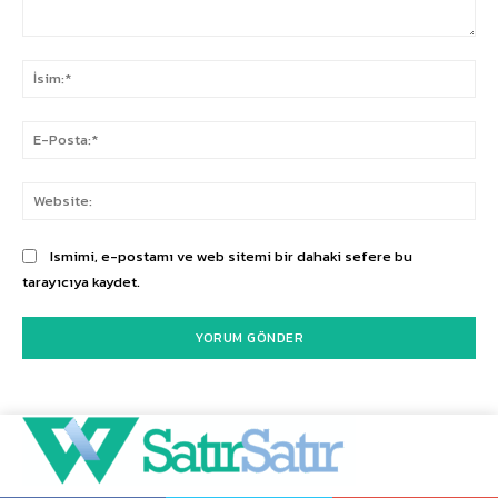
Yorum:
İsi
E-
Pos
Web
Ismimi, e-postamı ve web sitemi bir dahaki sefere bu
tarayıcıya kaydet.