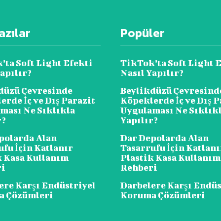
azılar
Popüler
’ta Soft Light Efekti
TikTok’ta Soft Light 
apılır?
Nasıl Yapılır?
düzü Çevresinde
Beylikdüzü Çevresind
erde İç ve Dış Parazit
Köpeklerde İç ve Dış P
ması Ne Sıklıkla
Uygulaması Ne Sıklık
r?
Yapılır?
polarda Alan
Dar Depolarda Alan
ufu İçin Katlanır
Tasarrufu İçin Katlanı
k Kasa Kullanım
Plastik Kasa Kullanım
ri
Rehberi
ere Karşı Endüstriyel
Darbelere Karşı Endüs
a Çözümleri
Koruma Çözümleri