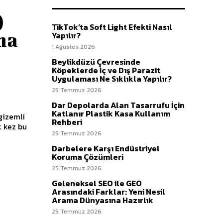
)
TikTok’ta Soft Light Efekti Nasıl
ma
Yapılır?
1 Ağustos 2026
Beylikdüzü Çevresinde
Köpeklerde İç ve Dış Parazit
Uygulaması Ne Sıklıkla Yapılır?
25 Temmuz 2026
Dar Depolarda Alan Tasarrufu İçin
Katlanır Plastik Kasa Kullanım
“gizemli
Rehberi
k kez bu
25 Temmuz 2026
Darbelere Karşı Endüstriyel
Koruma Çözümleri
25 Temmuz 2026
Geleneksel SEO ile GEO
Arasındaki Farklar: Yeni Nesil
Arama Dünyasına Hazırlık
25 Temmuz 2026