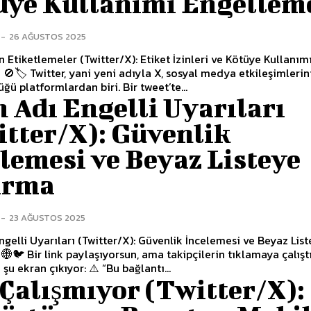
üye Kullanımı Engellem
-
26 AĞUSTOS 2025
 Etiketlemeler (Twitter/X): Etiket İzinleri ve Kötüye Kullanım
🚫🏷️ Twitter, yani yeni adıyla X, sosyal medya etkileşimlerin
ğü platformlardan biri. Bir tweet’te...
 Adı Engelli Uyarıları
itter/X): Güvenlik
lemesi ve Beyaz Listeye
ırma
-
23 AĞUSTOS 2025
ngelli Uyarıları (Twitter/X): Güvenlik İncelemesi ve Beyaz Lis
🌐🐦 Bir link paylaşıyorsun, ama takipçilerin tıklamaya çalış
 şu ekran çıkıyor: ⚠️ “Bu bağlantı...
Çalışmıyor (Twitter/X):