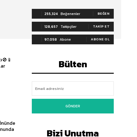
255,324
Beğenenler
BEĞEN
128,657
Takipçiler
TAKIP ET
97,058
Abone
ABONE OL
👍🚫📱
Bülten
lar
GÖNDER
 Önünde
onunda
Bizi Unutma