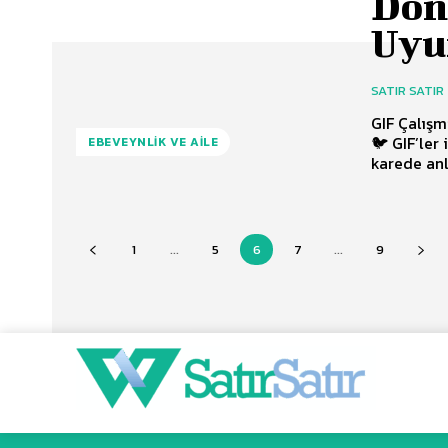
Dön
Uyu
SATIR SATIR
GIF Çalışm
🐦 GIF’ler
EBEVEYNLIK VE AILE
karede anla
1
...
5
6
7
...
9