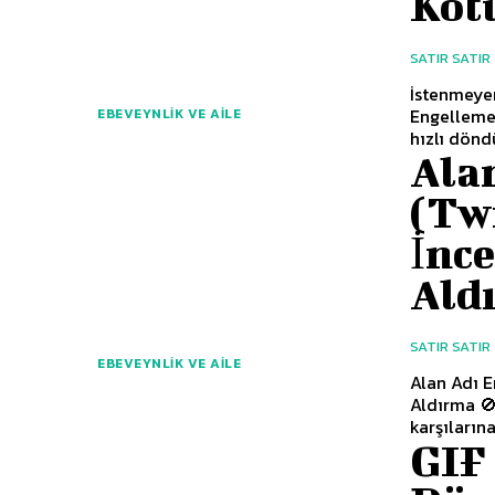
Köt
SATIR SATIR
İstenmeyen
Engelleme 
EBEVEYNLIK VE AILE
hızlı döndü
Alan
(Tw
İnce
Ald
SATIR SATIR
EBEVEYNLIK VE AILE
Alan Adı E
Aldırma 🚫
karşılarına
GIF 