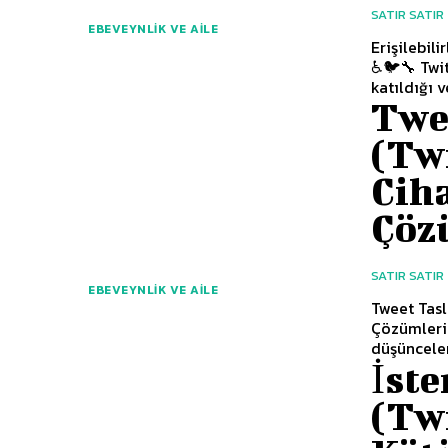
SATIR SATIR
EBEVEYNLIK VE AILE
Erişilebili
♿🐦🔧 Twit
katıldığı ve
Twe
(Tw
Cih
Çöz
SATIR SATIR
EBEVEYNLIK VE AILE
Tweet Tasl
Çözümleri 
düşünceler
İst
(Twi