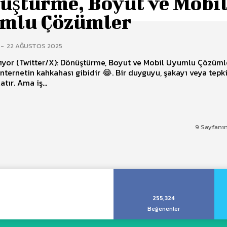
üştürme, Boyut ve Mobi
mlu Çözümler
-
22 AĞUSTOS 2025
ıyor (Twitter/X): Dönüştürme, Boyut ve Mobil Uyumlu Çözümle
 internetin kahkahası gibidir 😂. Bir duyguyu, şakayı veya tepk
tır. Ama iş...
9 Sayfanın
255,324
Beğenenler