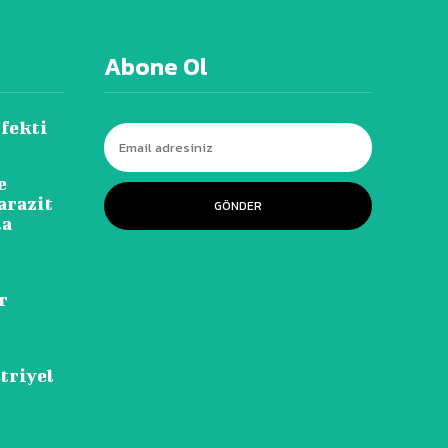
Abone Ol
Efekti
e
arazit
GÖNDER
la
r
triyel