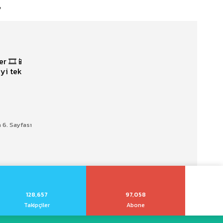
l
r 🎞️📱
iyi tek
 6. Sayfası
128,657
97,058
Takipçiler
Abone