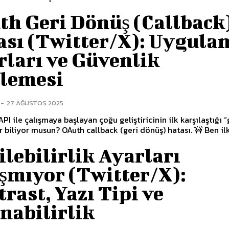
th Geri Dönüş (Callback
ası (Twitter/X): Uygula
rları ve Güvenlik
elemesi
-
27 AĞUSTOS 2025
API ile çalışmaya başlayan çoğu geliştiricinin ilk karşılaştığı 
r biliyor musun? OAuth callback (geri dönüş) hatası. 🚧 Ben il
ilebilirlik Ayarları
şmıyor (Twitter/X):
rast, Yazı Tipi ve
nabilirlik