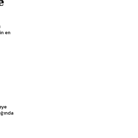
e
ı
in en
teye
tığında