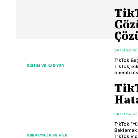
Tik
Göz
Çöz
SATIR SATIR
TikTok Be
TikTok, et
EĞITIM VE KARIYER
önemli ols
Tik
Hat
SATIR SATIR
TikTok "Yü
Beklemek 
TikTok vid
EBEVEYNLIK VE AILE