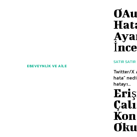
OAu
Hat
Aya
İnc
SATIR SATIR
EBEVEYNLIK VE AILE
Twitter/X 
hata” nedi
hatayı...
Eriş
Çalı
Kont
Oku