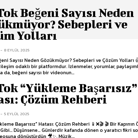
Tok Beğeni Sayısı Neden
ükmüyor? Sebepleri ve
üm Yolları
-
8 EYLÜL 2025
ğeni Sayısı Neden Gözükmüyor? Sebepleri ve Çözüm Yolları 
kileşim odaklı bir platformdur. İzlenmeler, yorumlar, paylaşım
a da, beğeni sayısı bir videonun...
Tok “Yükleme Başarısız”
ası: Çözüm Rehberi
-
5 EYLÜL 2025
kleme Başarısız" Hatası: Çözüm Rehberi 📱❌🎬 🎬 Bir Kapının
Gibi… Düşünsene… Günlerdir kafanda dönen o yaratıcı fikri s
eosuna dönüştürdün 🎥✨. Müzik...