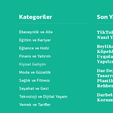
Kategoriler
Son Y
Ebeveynlik ve Aile
TikTok
Nasıl Y
Eğitim ve Kariyer
Beylik
Eğlence ve Hobi
Köpekl
Finans ve Yatırım
Uygula
Yapılı
Kişisel Gelişim
Dar De
Moda ve Güzellik
Tasarr
Sağlık ve Fitness
Plasti
Rehbe
Seyahat ve Gezi
Darbel
Teknoloji ve Dijital Yaşam
Korum
Yemek ve Tarifler